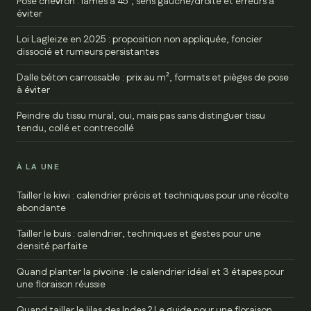
Pose chevron : lames à 45°, sens gauche/droite et erreurs à
éviter
Loi Lagleize en 2025 : proposition non appliquée, foncier
dissocié et rumeurs persistantes
Dalle béton carrossable : prix au m², formats et pièges de pose
à éviter
Peindre du tissu mural, oui, mais pas sans distinguer tissu
tendu, collé et contrecollé
À LA UNE
Tailler le kiwi : calendrier précis et techniques pour une récolte
abondante
Tailler le buis : calendrier, techniques et gestes pour une
densité parfaite
Quand planter la pivoine : le calendrier idéal et 3 étapes pour
une floraison réussie
Quand tailler le lilas des Indes ? Le guide pour une floraison