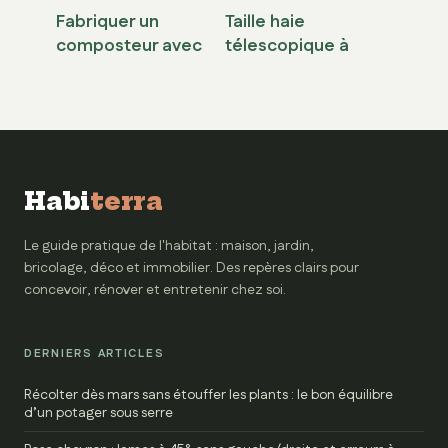
Fabriquer un
Taille haie
composteur avec
télescopique à
une poubelle : le
batterie : le guide
guide simple et
pour choisir sans
efficace
se tromper
Habi
terra
Le guide pratique de l'habitat : maison, jardin,
bricolage, déco et immobilier. Des repères clairs pour
concevoir, rénover et entretenir chez soi.
DERNIERS ARTICLES
Récolter dès mars sans étouffer les plants : le bon équilibre
d’un potager sous serre