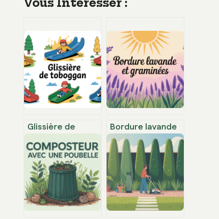
Vous Intéresser :
Glissière de
Bordure lavande
toboggan : bien
et graminées :
choisir, sécuriser
idées, plans et
et entretenir son
conseils
équipement
pratiques