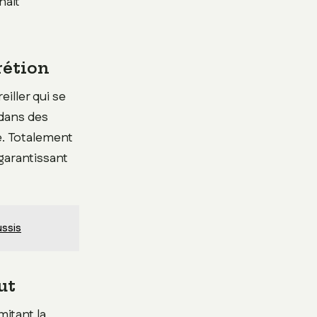
nait
rétion
iller qui se
 dans des
e. Totalement
garantissant
ussis
ut
mitant la