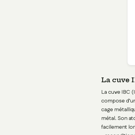
La cuve I
La cuve IBC (
compose d’un
cage métalliqu
métal. Son at
facilement lors