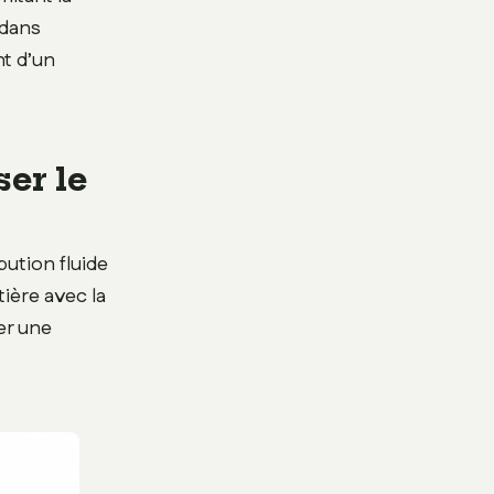
 dans
nt d’un
ser le
ution fluide
tière avec la
er une