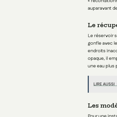
« recondition
auparavant de
Le récupé
Le réservoir 
gonfle avec l
endroits inac
opaque, il em
une eau plus p
LIRE AUSSI
Les modèl
Pour une insta