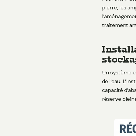
pierre, les am
l’aménagement
traitement ant
Install
stocka
Un système ef
de l’eau. L’in
capacité d’ab
réserve plein