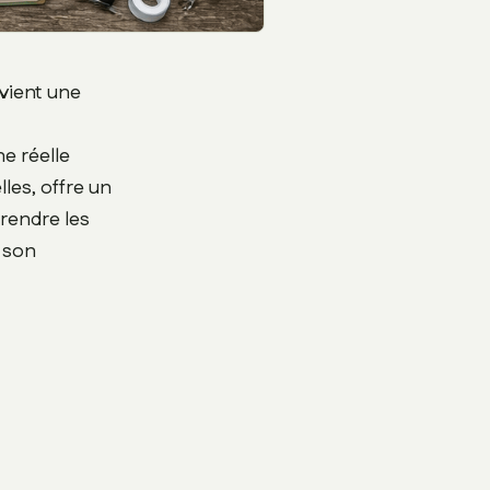
evient une
e réelle
les, offre un
rendre les
r son