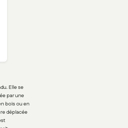
du. Elle se
ée par une
en bois ou en
être déplacée
est