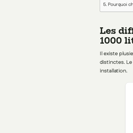
Pourquoi ch
Les di
1000 li
Il existe plu
distinctes. Le
installation.