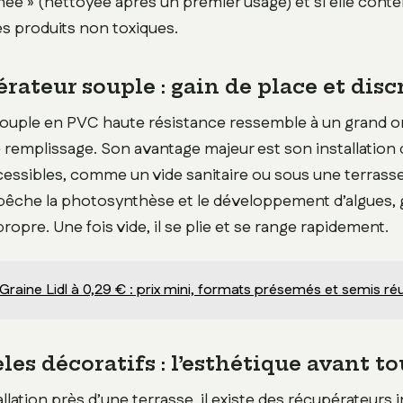
née » (nettoyée après un premier usage) et si elle conte
s produits non toxiques.
rateur souple : gain de place et disc
souple en PVC haute résistance ressemble à un grand ore
e remplissage. Son avantage majeur est son installation
cessibles, comme un vide sanitaire ou sous une terrass
pêche la photosynthèse et le développement d’algues, 
ropre. Une fois vide, il se plie et se range rapidement.
Graine Lidl à 0,29 € : prix mini, formats présemés et semis ré
es décoratifs : l’esthétique avant to
llation près d’une terrasse, il existe des récupérateurs i