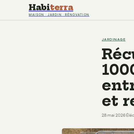
Habi
terra
MAISON · JARDIN · RÉNOVATION
JARDINAGE
Réc
1000
ent
et 
28 mai 2026
·
Élé