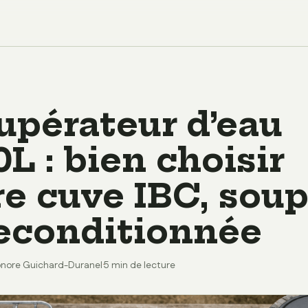
upérateur d’eau
L : bien choisir
re cuve IBC, soup
reconditionnée
onore Guichard-Duranel
·
5 min de lecture