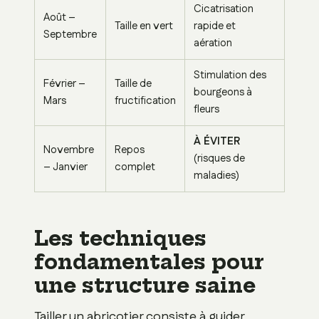
Cicatrisation
Août –
Taille en vert
rapide et
Septembre
aération
Stimulation des
Février –
Taille de
bourgeons à
Mars
fructification
fleurs
À ÉVITER
Novembre
Repos
(risques de
– Janvier
complet
maladies)
Les techniques
fondamentales pour
une structure saine
Tailler un abricotier consiste à guider