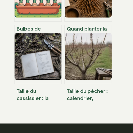
Bulbes de
Quand planter la
jacinthe lidl : avis,
vigne : calendrier,
qualité, prix et
préparation du
conseils
sol et techniques
pratiques
de réussite
Taille du
Taille du pêcher :
cassissier : la
calendrier,
méthode
techniques et
hivernale pour
gestes pour une
doubler votre
récolte
récolte
abondante