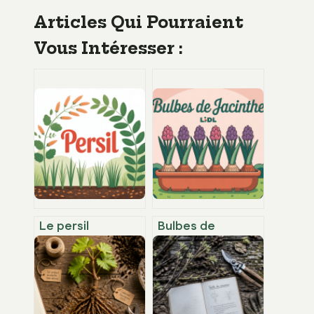
Articles Qui Pourraient
Vous Intéresser :
Le persil
Bulbes de
repousse-t-il
jacinthe lidl : avis,
l’année suivante
qualité, prix et
ou faut-il le
conseils
replanter ?
pratiques