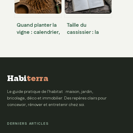
Quand planter la
Taille du
vigne : calendrier,
cassissier : la
préparation du
méthode
sol et techniques
hivernale pour
de réussite
doubler votre
récolte
Habi
terra
Le guide pratique de l'habitat : maison, jardin,
bricolage, déco et immobilier. Des repères clairs pour
concevoir, rénover et entretenir chez soi.
DERNIERS ARTICLES