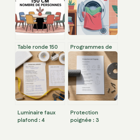
Table ronde 150
Programmes de
cm : combien de
sèche-linge :
personnes
comment bien les
asseoir
utiliser sans
confortablement
abîmer le linge
?
Luminaire faux
Protection
plafond : 4
poignée : 3
critères
solutions pour
techniques pour
préserver vos