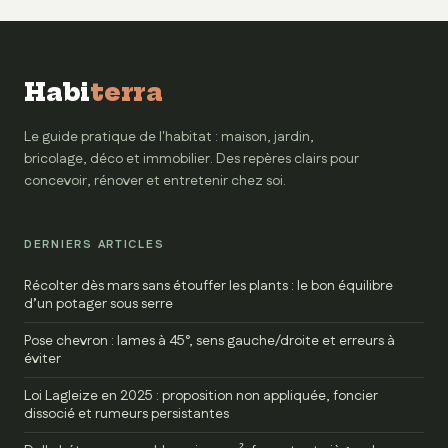
réussir votre
murs et vos
installation
articulations
Habi
terra
Le guide pratique de l'habitat : maison, jardin,
bricolage, déco et immobilier. Des repères clairs pour
concevoir, rénover et entretenir chez soi.
DERNIERS ARTICLES
Récolter dès mars sans étouffer les plants : le bon équilibre
d’un potager sous serre
Pose chevron : lames à 45°, sens gauche/droite et erreurs à
éviter
Loi Lagleize en 2025 : proposition non appliquée, foncier
dissocié et rumeurs persistantes