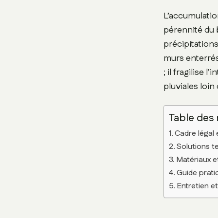
L’accumulatio
pérennité du b
précipitations
murs enterrés
; il fragilise 
pluviales loin
Table des
Cadre légal 
Solutions t
Matériaux 
Guide pratiq
Entretien e