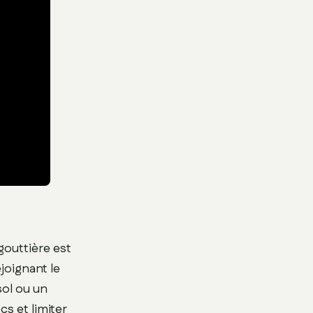
gouttière est
ejoignant le
sol ou un
s et limiter