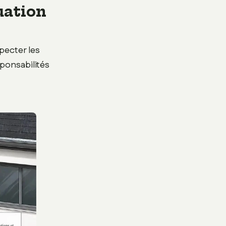
uation
pecter les
sponsabilités