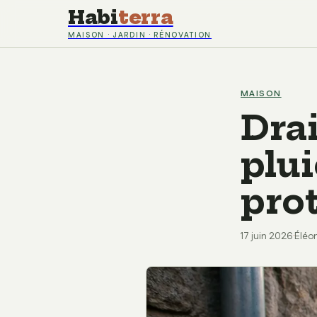
Habi
terra
MAISON · JARDIN · RÉNOVATION
MAISON
Dra
plu
pro
17 juin 2026
·
Éléo