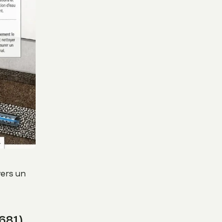
vers un
681)