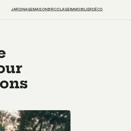
JARDINAGE
MAISON
BRICOLAGE
IMMOBILIER
DÉCO
e
our
ions