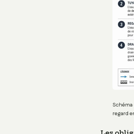
Schéma d
regard e
Les oblig