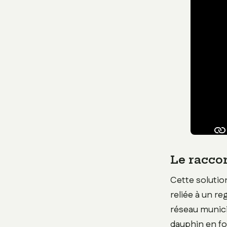
Le racco
Cette solutio
reliée à un re
réseau munici
dauphin en fo