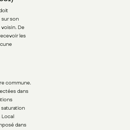
doit
t sur son
 voisin. De
recevoir les
ucune
otre commune.
llectées dans
ations
a saturation
n Local
imposé dans