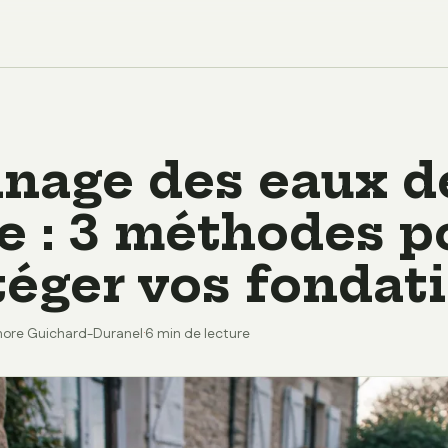
inage des eaux d
ie : 3 méthodes p
téger vos fondat
nore Guichard-Duranel
·
6 min de lecture