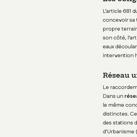
L’article 681 
concevoir sa 
propre terrain
son côté, l’ar
eaux découlan
intervention h
Réseau un
Le raccordem
Dans un
rése
le même cond
distinctes. Ce
des stations 
d’Urbanisme (