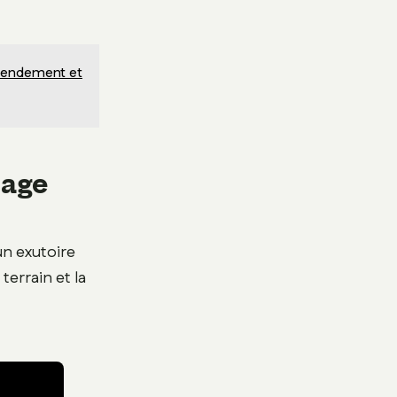
 rendement et
nage
 un exutoire
terrain et la