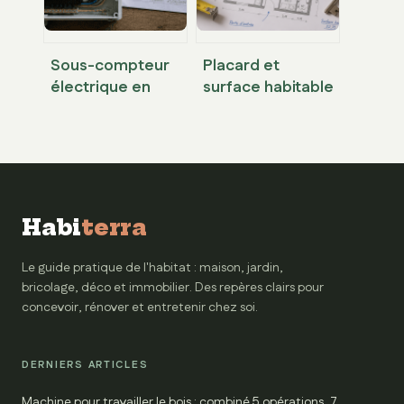
preuves
acceptées
Sous-compteur
Placard et
électrique en
surface habitable
location : 3 règles
: comment éviter
pour facturer la
les erreurs de
consommation
calcul et la baisse
sans risque
de loyer
juridique
Habi
terra
Le guide pratique de l'habitat : maison, jardin,
bricolage, déco et immobilier. Des repères clairs pour
concevoir, rénover et entretenir chez soi.
DERNIERS ARTICLES
Machine pour travailler le bois : combiné 5 opérations, 7