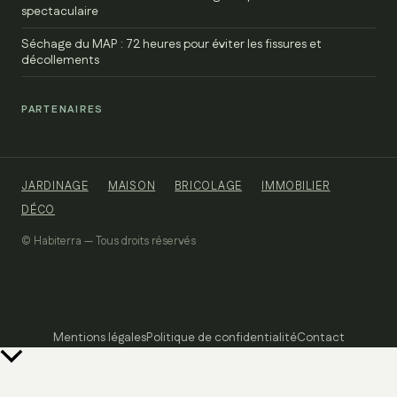
spectaculaire
Séchage du MAP : 72 heures pour éviter les fissures et
décollements
PARTENAIRES
JARDINAGE
MAISON
BRICOLAGE
IMMOBILIER
DÉCO
© Habiterra — Tous droits réservés
Mentions légales
Politique de confidentialité
Contact
Retour
en