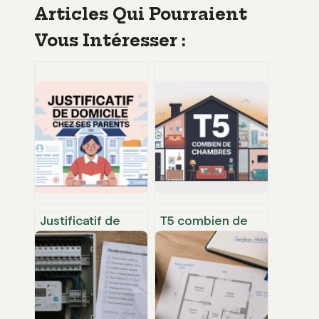
Articles Qui Pourraient
Vous Intéresser :
Justificatif de
T5 combien de
domicile quand
chambres :
on habite chez
comprendre la
ses parents :
configuration et
démarches
faire le bon choix
simples et