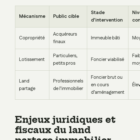
Stade
Niv
Mécanisme
Public cible
d’intervention
com
Acquéreurs
Copropriété
Immeuble bâti
Mo
finaux
Particuliers,
Faib
Lotissement
Foncier viabilisé
petits pros
mo
Foncier brut ou
Land
Professionnels
en cours
Éle
partage
de l’immobilier
d’aménagement
Enjeux juridiques et
fiscaux du land