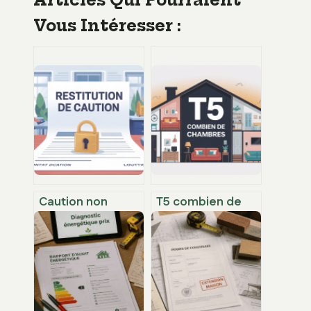
Vous Intéresser :
Caution non
T5 combien de
rendue après 1
chambres :
mois : vos droits
comprendre la
et recours
configuration et
concrets
faire le bon choix