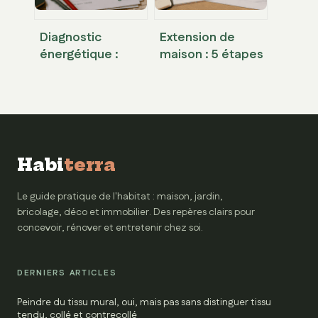
Diagnostic
Extension de
énergétique :
maison : 5 étapes
quel budget
pour réussir vos
prévoir pour
travaux et
transformer votre
régulariser votre
passoire
situation
thermique ?
Habi
terra
Le guide pratique de l'habitat : maison, jardin,
bricolage, déco et immobilier. Des repères clairs pour
concevoir, rénover et entretenir chez soi.
DERNIERS ARTICLES
Peindre du tissu mural, oui, mais pas sans distinguer tissu
tendu, collé et contrecollé