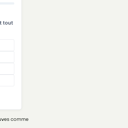
t tout
neuves comme