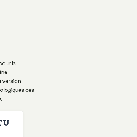
 pour la
îne
a version
nologiques des
.
DTU