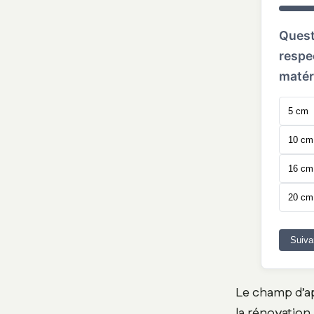
Questi
respe
matér
5 cm
10 cm
16 cm
20 cm
Suiva
Le champ d’a
la rénovation.