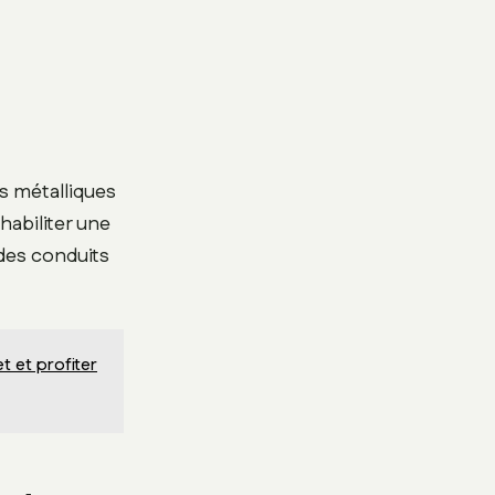
s métalliques
habiliter une
 des conduits
 et profiter