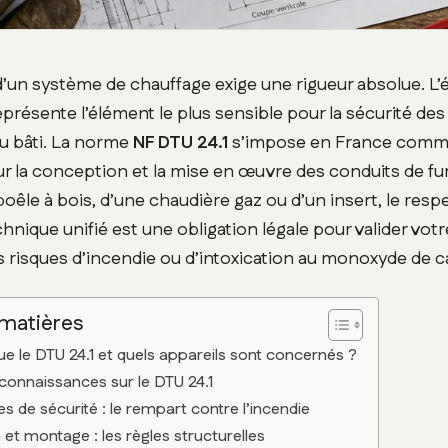
n d’un système de chauffage exige une rigueur absolue. L
présente l’élément le plus sensible pour la sécurité de
du bâti. La norme
NF DTU 24.1
s’impose en France comm
r la conception et la mise en œuvre des conduits de fu
poêle à bois, d’une chaudière gaz ou d’un insert, le resp
nique unifié est une obligation légale pour valider vot
es risques d’incendie ou d’intoxication au monoxyde de 
 matières
e le DTU 24.1 et quels appareils sont concernés ?
connaissances sur le DTU 24.1
s de sécurité : le rempart contre l’incendie
et montage : les règles structurelles