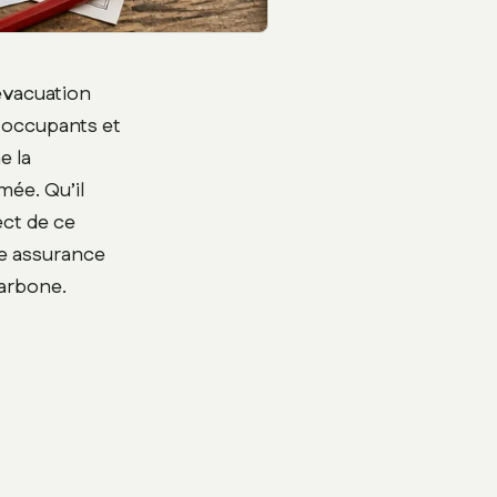
’évacuation
s occupants et
e la
mée. Qu’il
ect de ce
re assurance
carbone.