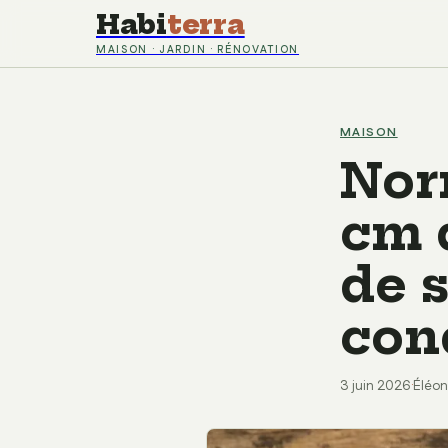
Habi
terra
MAISON · JARDIN · RÉNOVATION
MAISON
Nor
cm 
de 
con
3 juin 2026
·
Éléon