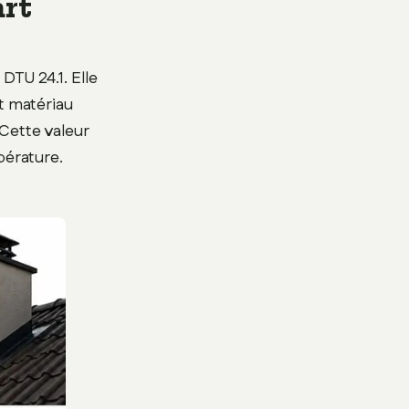
art
 DTU 24.1. Elle
t matériau
Cette valeur
pérature.