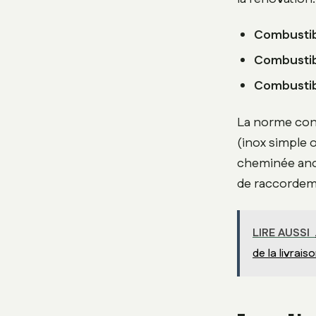
Combustibl
Combustibl
Combustib
La norme conc
(inox simple 
cheminée anci
de raccordem
LIRE AUSSI
de la livrais