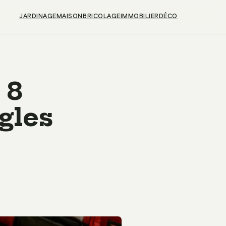
JARDINAGE
MAISON
BRICOLAGE
IMMOBILIER
DÉCO
 8
gles