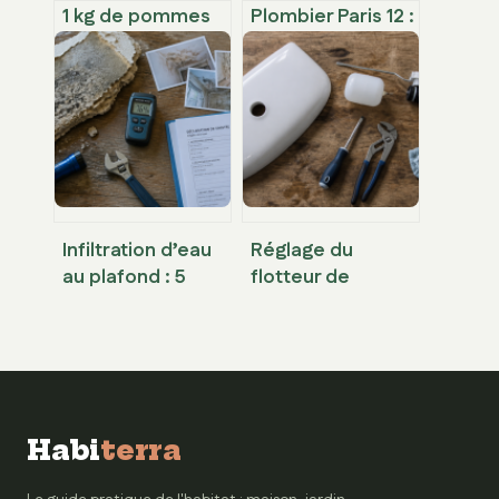
1 kg de pommes
Plombier Paris 12 :
de terre :
3 réflexes
combien de
d’urgence pour
convives, quelle
limiter les dégâts
variété choisir et
et maîtriser vos
comment éviter le
coûts
gaspillage ?
Infiltration d’eau
Réglage du
au plafond : 5
flotteur de
jours pour agir et
chasse d’eau : 3
sauver votre
méthodes pour
logement
stopper les fuites
et économiser
l’eau
Habi
terra