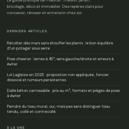
Le guide pratique de l'habitat : maison, jardin,
bricolage, déco et immobilier. Des repères clairs pour
concevoir, rénover et entretenir chez soi.
DERNIERS ARTICLES
Récolter dès mars sans étouffer les plants : le bon équilibre
d’un potager sous serre
Pose chevron : lames à 45°, sens gauche/droite et erreurs à
éviter
Loi Lagleize en 2025 : proposition non appliquée, foncier
dissocié et rumeurs persistantes
Dalle béton carrossable : prix au m², formats et pièges de pose
à éviter
Peindre du tissu mural, oui, mais pas sans distinguer tissu
tendu, collé et contrecollé
À LA UNE