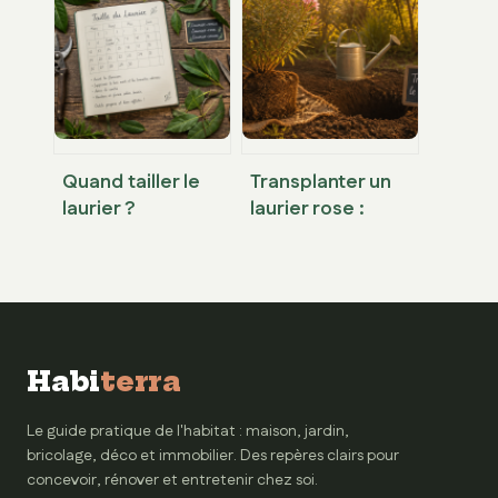
plantes pour
670g/m² et
purifier votre
traitement UV
logement
pour 10 ans de
naturellement
protection
Quand tailler le
Transplanter un
laurier ?
laurier rose :
Calendrier,
calendrier idéal et
méthodes et
4 étapes pour
erreurs à éviter
réussir la reprise
pour une haie
dense
Habi
terra
Le guide pratique de l'habitat : maison, jardin,
bricolage, déco et immobilier. Des repères clairs pour
concevoir, rénover et entretenir chez soi.