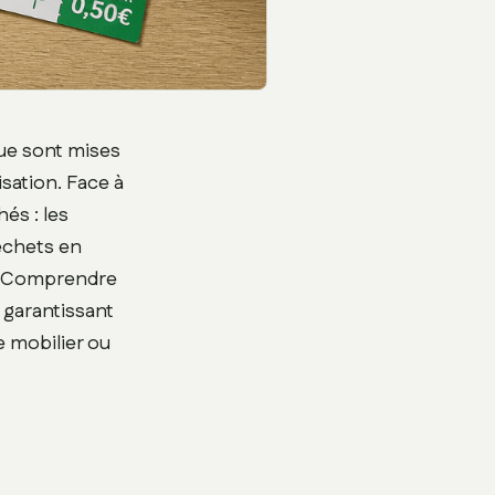
que sont mises
isation. Face à
és : les
échets en
e. Comprendre
 garantissant
e mobilier ou