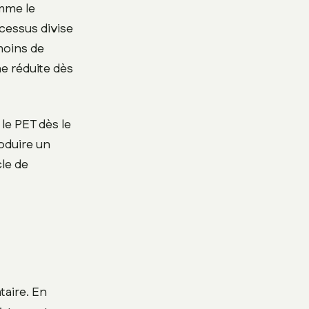
omme le
cessus divise
moins de
e réduite dès
le PET dès le
oduire un
cle de
taire. En