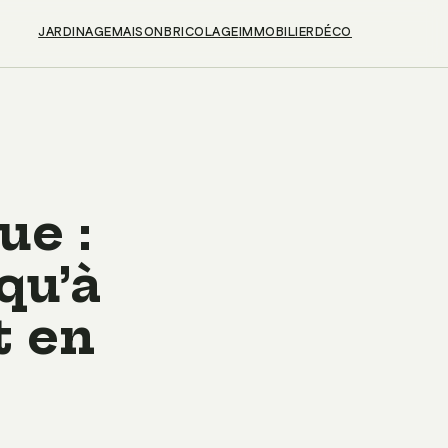
JARDINAGE
MAISON
BRICOLAGE
IMMOBILIER
DÉCO
ue :
qu’à
t en