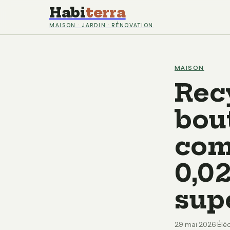
Habi
terra
MAISON · JARDIN · RÉNOVATION
MAISON
Rec
bout
com
0,0
sup
29 mai 2026
·
Élé