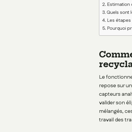
Estimation 
Quels sont 
Les étapes 
Pourquoi pri
Commen
recycl
Le fonctionn
repose sur un
capteurs anal
valider son él
mélangés, ces 
travail des t