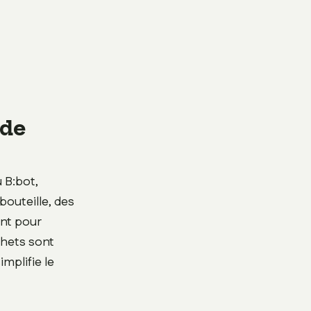
 de
 B:bot,
bouteille, des
ant pour
échets sont
mplifie le