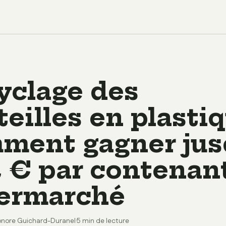
yclage des
eilles en plastiq
ment gagner jus
2 € par contenan
ermarché
onore Guichard-Duranel
·
5 min de lecture