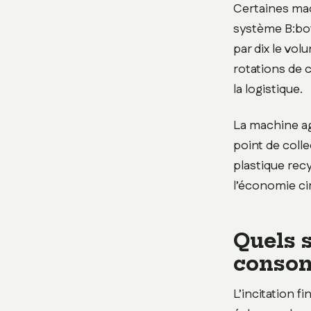
Certaines mac
système B:bot
par dix le vol
rotations de 
la logistique.
La machine ag
point de coll
plastique recy
l’économie cir
Quels s
conso
L’incitation 