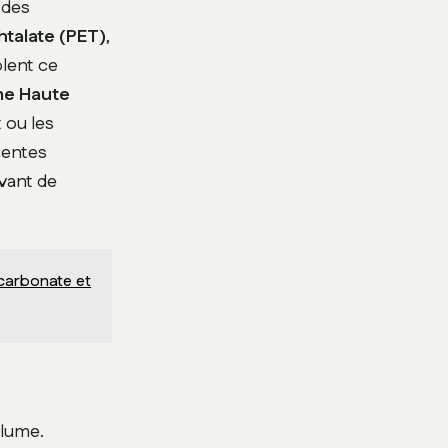
 des
htalate (PET)
,
blent ce
ne Haute
t ou les
écentes
avant de
icarbonate et
olume.