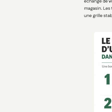
échange de vo
magasin. Les t
une grille sta