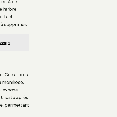
ier. À ce
 l’arbre.
mettant
à supprimer.
rosage
ge. Ces arbres
 moniliose.
te, expose
rt
, juste après
ore, permettant