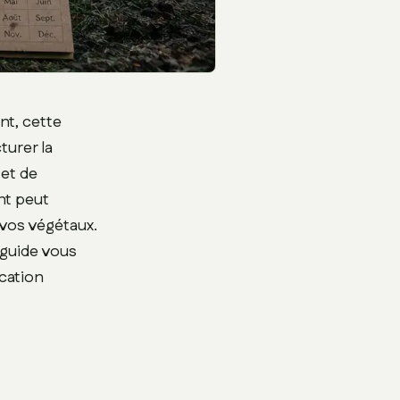
ant, cette
turer la
 et de
nt peut
 vos végétaux.
 guide vous
ication