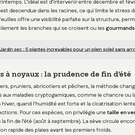
intemps. L’idéal est d’intervenir entre décembre et févr
 est descendue dans les racines, ce qui limite le stress de
euilles offre une visibilité parfaite sur la structure, per
acilement les branches qui se croisent ou les
gourmands
Jardin sec : 5 plantes increvables pour un plein soleil sans ar
s à noyaux : la prudence de fin d’été
siers, pruniers, abricotiers et pêchers, la méthode chan
s aux maladies cryptogamiques, comme le chancre ou la
in hiver, quand l’humidité est forte et la cicatrisation len
fections. Pour ces espèces, on privilégie une
taille en ve
à la fin de l’été (août à septembre). La sève circule enc
ion rapide des plaies avant les premiers froids.