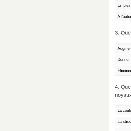
En plein
À l'aut
3. Quel
Augmente
Donner u
Éliminer
4. Que
noyaux
La coule
La struc