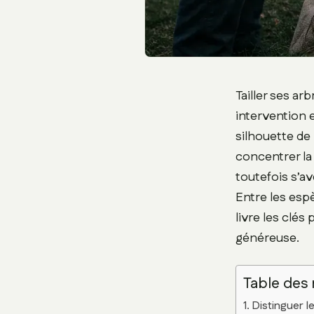
Tailler ses ar
intervention e
silhouette de 
concentrer la
toutefois s’a
Entre les espè
livre les clés 
généreuse.
Table des
Distinguer l