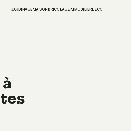
JARDINAGE
MAISON
BRICOLAGE
IMMOBILIER
DÉCO
 à
ltes