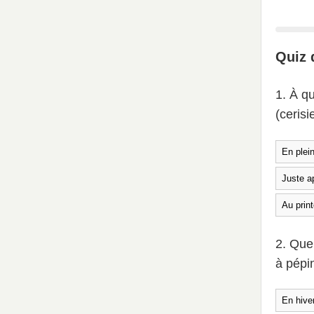
Quiz 
1. À qu
(cerisi
En plein
Juste ap
Au print
2. Quel
à pépi
En hiver