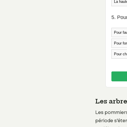
La haute
5. Pour
Pour fav
Pour for
Pour cha
Les arbre
Les pommiers,
période s’éten