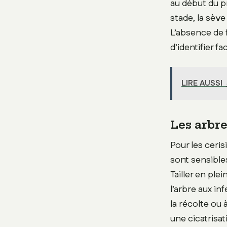
au début du pr
stade, la sève
L’absence de f
d’identifier f
LIRE AUSSI
Les arbre
Pour les ceri
sont sensible
Tailler en ple
l’arbre aux in
la récolte ou 
une cicatrisat