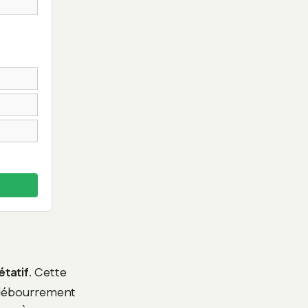
tatif
. Cette
u débourrement