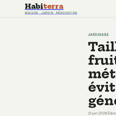
Habi
terra
MAISON · JARDIN · RÉNOVATION
JARDINAGE
Tail
frui
mét
évit
gén
21 juin 2026
·
Éléo