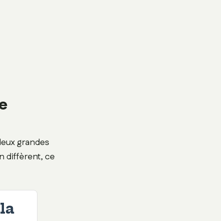
e
 deux grandes
n diffèrent, ce
la