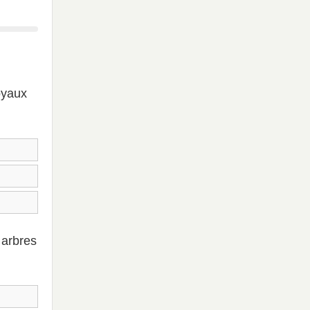
noyaux
s arbres