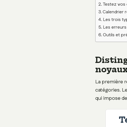
Testez vos c
Calendrier 
Les trois ty
Les erreurs
Outils et pr
Disting
noyau
La première r
catégories. Le
qui impose de
T