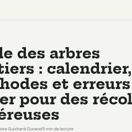
le des arbres
tiers : calendrier,
hodes et erreurs
er pour des réco
éreuses
nore Guichard-Duranel
·
5 min de lecture