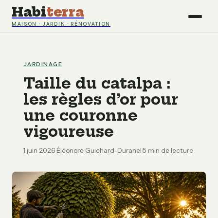
Habi
terra
MAISON · JARDIN · RÉNOVATION
JARDINAGE
Taille du catalpa :
les règles d’or pour
une couronne
vigoureuse
1 juin 2026
·
Éléonore Guichard-Duranel
·
5 min de lecture