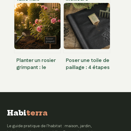
télescopique à
tronçonneuse
batterie : le guide
électrique sans fil
pour choisir sans
: le guide pour
se tromper
choisir
sereinement
Planter un rosier
Poser une toile de
grimpant : le
paillage : 4 étapes
calendrier idéal et
techniques pour
les 20 cm qui
un massif sans
changent tout
mauvaises
herbes
Habi
terra
Le guide pratique de l'habitat : maison, jardin,