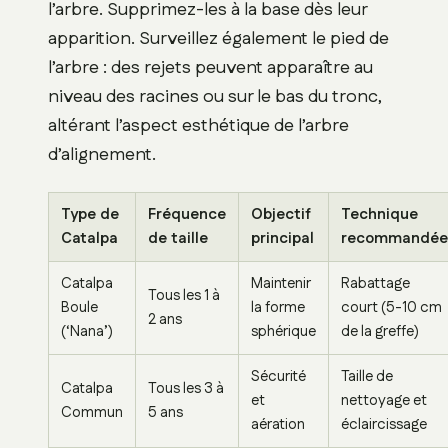
l’arbre. Supprimez-les à la base dès leur
apparition. Surveillez également le pied de
l’arbre : des rejets peuvent apparaître au
niveau des racines ou sur le bas du tronc,
altérant l’aspect esthétique de l’arbre
d’alignement.
Type de
Fréquence
Objectif
Technique
Catalpa
de taille
principal
recommandée
Catalpa
Maintenir
Rabattage
Tous les 1 à
Boule
la forme
court (5-10 cm
2 ans
(‘Nana’)
sphérique
de la greffe)
Sécurité
Taille de
Catalpa
Tous les 3 à
et
nettoyage et
Commun
5 ans
aération
éclaircissage