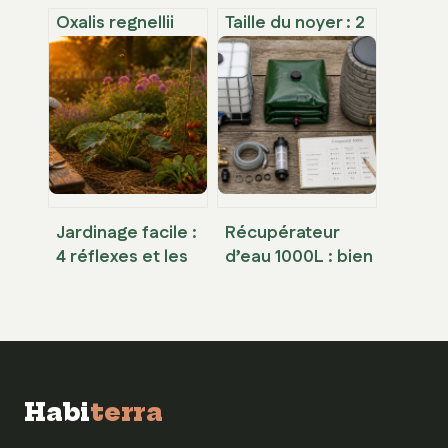
Oxalis regnellii
Taille du noyer : 2
triangularis :
périodes clés et 4
entretien, culture
règles d’or pour
et conseils pour
une cicatrisation
un feuillage
réussie
spectaculaire
Jardinage facile :
Récupérateur
4 réflexes et les
d’eau 1000L : bien
plantes
choisir entre cuve
increvables pour
IBC, souple et
réussir sans
reconditionnée
effort
Habi
terra