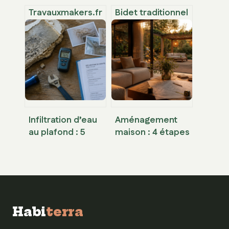
Travauxmakers.fr
Bidet traditionnel
: avis, fiabilité et
ou WC lavant :
alternatives pour
quelle solution
vos travaux en
pour une hygiène
ligne
intime optimale ?
Infiltration d’eau
Aménagement
au plafond : 5
maison : 4 étapes
jours pour agir et
clés pour réussir
sauver votre
votre projet et
logement
profiter de la
livraison offerte
Habi
terra