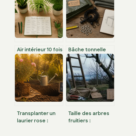
Air intérieur 10 fois
Bâche tonnelle
plus pollué : 5
sur mesure :
plantes pour
670g/m² et
purifier votre
traitement UV
logement
pour 10 ans de
naturellement
protection
Transplanter un
Taille des arbres
laurier rose :
fruitiers :
calendrier idéal et
calendrier,
4 étapes pour
méthodes et