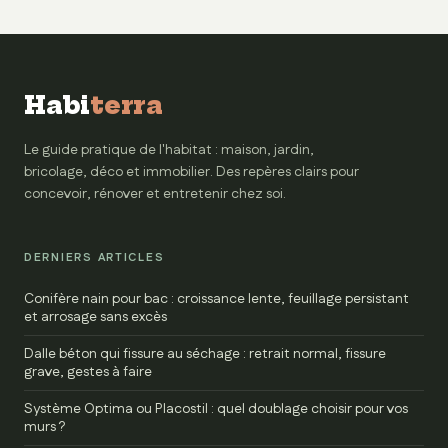
réussir la reprise
erreurs à éviter
pour des récoltes
généreuses
Habi
terra
Le guide pratique de l'habitat : maison, jardin,
bricolage, déco et immobilier. Des repères clairs pour
concevoir, rénover et entretenir chez soi.
DERNIERS ARTICLES
Conifère nain pour bac : croissance lente, feuillage persistant
et arrosage sans excès
Dalle béton qui fissure au séchage : retrait normal, fissure
grave, gestes à faire
Système Optima ou Placostil : quel doublage choisir pour vos
murs ?