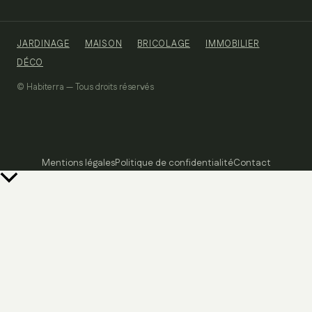
JARDINAGE
MAISON
BRICOLAGE
IMMOBILIER
DÉCO
© Habiterra — Tous droits réservés
Mentions légales
Politique de confidentialité
Contact
Retour
en
haut