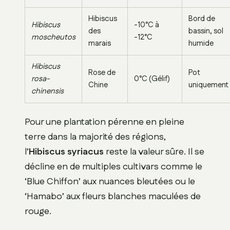
Hibiscus
Bord de
Hibiscus
-10°C à
des
bassin, sol
moscheutos
-12°C
marais
humide
Hibiscus
Rose de
Pot
rosa-
0°C (Gélif)
Chine
uniquement
chinensis
Pour une plantation pérenne en pleine
terre dans la majorité des régions,
l’
Hibiscus syriacus
reste la valeur sûre. Il se
décline en de multiples cultivars comme le
‘Blue Chiffon’ aux nuances bleutées ou le
‘Hamabo’ aux fleurs blanches maculées de
rouge.