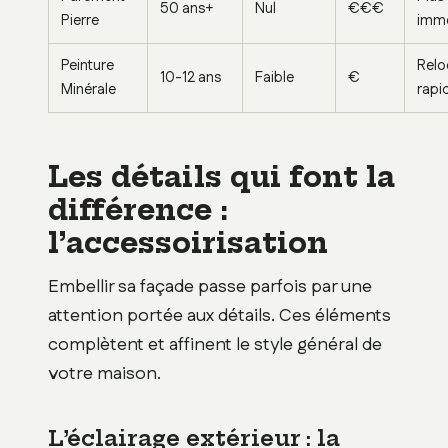
50 ans+
Nul
€€€
Pierre
immo
Peinture
Relo
10-12 ans
Faible
€
Minérale
rapi
Les détails qui font la
différence :
l’accessoirisation
Embellir sa façade passe parfois par une
attention portée aux détails. Ces éléments
complètent et affinent le style général de
votre maison.
L’éclairage extérieur : la