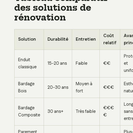
des solutions de
rénovation
Coût
Ava
Solution
Durabilité
Entretien
relatif
prin
Prot
Enduit
15-20 ans
Faible
€€
et
classique
unif
Bardage
Moyen à
Esth
20-30 ans
€€€
Bois
fort
natu
Long
Bardage
€€€
30 ans+
Très faible
sans
Composite
€
entr
Parement
Plus