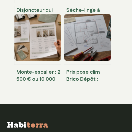
Disjoncteur qui
Sèche-linge à
saute sans rien
pompe à chaleur :
de branché :
fonctionnement,
causes, tests et
économies
solutions
réelles et
entretien
Monte-escalier : 2
Prix pose clim
500 € ou 10 000
Brico Dépôt :
€, comment
budget, mise en
expliquer un tel
service et coûts
écart de prix ?
cachés
Habi
terra