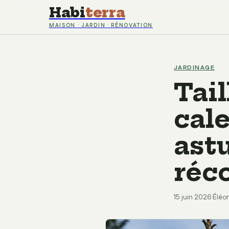
Habi
terra
MAISON · JARDIN · RÉNOVATION
JARDINAGE
Tail
cal
ast
réc
15 juin 2026
·
Éléo