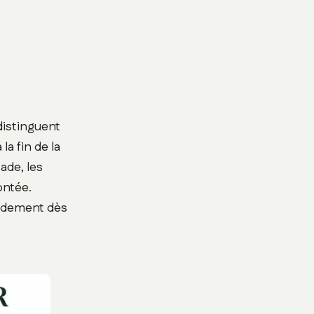
distinguent
 la fin de la
ade, les
ontée.
pidement dès