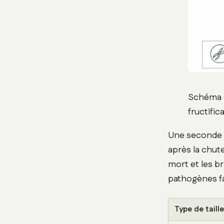
Schéma ex
fructific
Une seconde p
après la chut
mort et les b
pathogènes fa
Type de taille