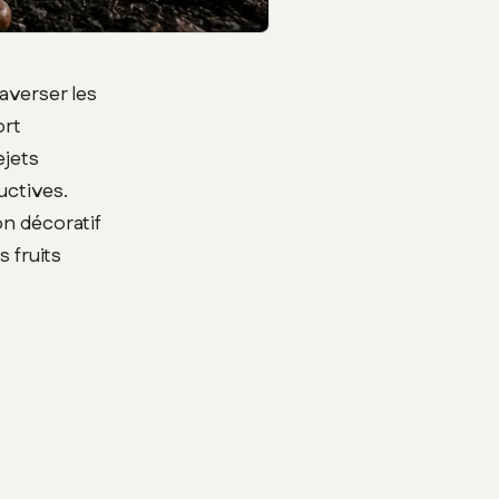
averser les
ort
ejets
uctives.
on décoratif
 fruits