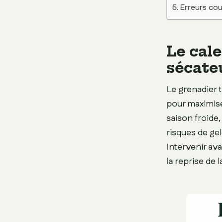
Erreurs cour
Le cale
sécate
Le grenadier 
pour maximise
saison froide,
risques de ge
Intervenir av
la reprise de 