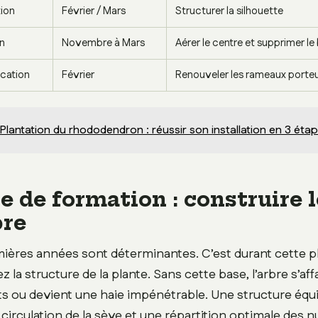
tion
Février / Mars
Structurer la silhouette
en
Novembre à Mars
Aérer le centre et supprimer le
fication
Février
Renouveler les rameaux porte
Plantation du rhododendron : réussir son installation en 3 éta
le de formation : construire 
bre
mières années sont déterminantes. C’est durant cette 
z la structure de la plante. Sans cette base, l’arbre s’aff
its ou devient une haie impénétrable. Une structure équ
 circulation de la sève et une répartition optimale des 