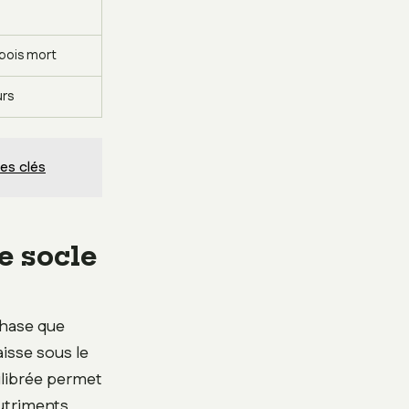
 bois mort
urs
pes clés
le socle
phase que
aisse sous le
ilibrée permet
nutriments