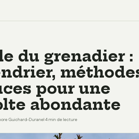
le du grenadier :
endrier, méthode
uces pour une
olte abondante
nore Guichard-Duranel
·
4 min de lecture